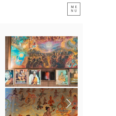
ME
NU