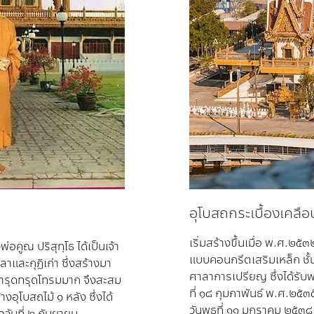
อุโบสถกระเบื้องเคลือ
เริ่มสร้างขึ้นเมื่อ พ.ศ.๒
คูณ ปริสุทฺโธ ได้เป็นเจ้า
แบบคอนกรีตเสริมเหล็ก ชั้น
าลาและกุฏิเก่า ซึ่งสร้างมา
ศาลาการเปรียญ ซึ่งได้รับพ
ชำรุดทรุดโทรมมาก จึงสะสม
ที่ ๑๘ กุมภาพันธ์ พ.ศ.๒๕๓๕
งอุโบสถไม้ ๑ หลัง ซึ่งได้
วันพุธที่ ๑๑ มกราคม ๒๕๓๘ 
วันที่ ๒ กันยายน 