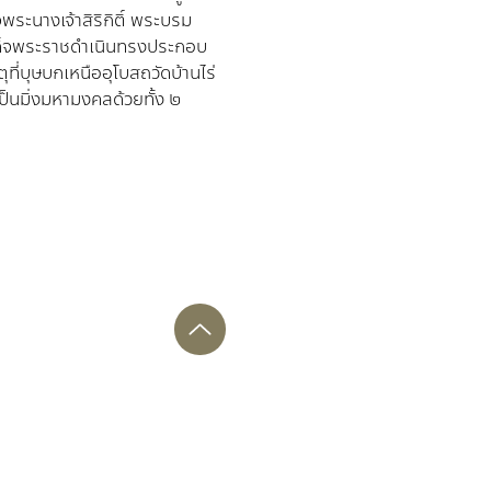
ระนางเจ้าสิริกิติ์ พระบรม
เสด็จพระราชดำเนินทรงประกอบ
ที่บุษบกเหนืออุโบสถวัดบ้านไร่ 
ป็นมิ่งมหามงคลด้วยทั้ง ๒ 
๓๖ สมเด็จพระนางเจ้าสิริกิตติ์ 
ลที่ ๙ และสมเด็จพระบรมโอ
ุมาร เสด็จพระราชดำเนินตัด
๕๓๕ สมเด็จพระเทพรัตนราชสุดาฯ 
พระราชดำเนินทรงประกอบพิธี
่อพระประธานประจำอุโบสถ ใน
ภิไธย ย่อ “สธ” ที่หน้าบัน
ะธานประจำอุโบสถด้วย
ามสกุล