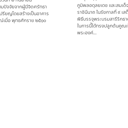
ภูมิพลอดุลยเดช และสมเด็จพ
มปัจจัยจากผู้มีจิตศรัทธา
ราชินีนาถ ในรัชกาลที่ ๙ 
เปรียญโดยสร้างเป็นอาคาร
พิธีบรรจุพระบรมสารีริกธาตุ
รณ์เมื่อ พุทธศักราช ๒๕๑๐
ในการนี้ได้ทรงปลูกต้นคูณเ
พระองค์

วันจันทร์ที่ ๒๘ มิถุนายน ๒๕
พระบรมราชินีนาถ ในรัชกา
รสาธิราชฯ สยามมงกุฎราชก
หมายลูกนิมิตอุโบสถ

วันจันทร์ที่ ๑๖ มีนาคม ๒
สยามบรมราชกุมารี เสด็จ
ยกช่อฟ้าอุโบสถ เททองหล
การนี้ได้พระราชทานพระนามา
อุโบสถ และผ้าทิพย์พระปร
ชื่อ
น
อีเมล