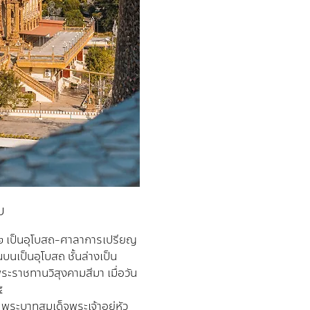
บ
๕๓๒ เป็นอุโบสถ-ศาลาการเปรียญ
บนเป็นอุโบสถ ชั้นล่างเป็น
ระราชทานวิสุงคามสีมา เมื่อวัน


พระบาทสมเด็จพระเจ้าอยู่หัว