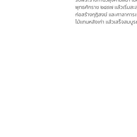
พุทธศักราช ๒๔๙๗ แล้วเริ่มสะส
ก่อสร้างกุฏิสงฆ์ และศาลาการ
ไม้แทนหลังเก่า แล้วเสร็จสมบู
ติดต่อวิหารเทพวิทยาคม
ที่ตั้ง: 111/90 ตำบล กุดพิมาน
อำเภอด่านขุนทด นครราชสีมา 30210