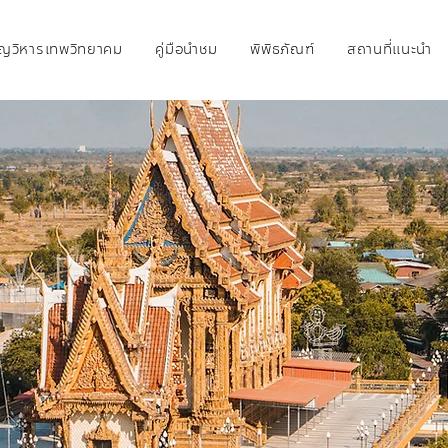
ุญวิหารเทพวิทยาคม
คู่มือนำชม
พิพิธภัณฑ์
สถานที่แนะนำ