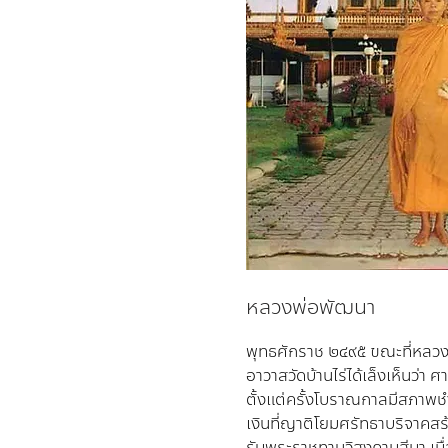
หลวงพ่อพัฒนา
พุทธศักราช ๒๔๙๕ ขณะที่หลวงพ่อ
อาวาสวัดบ้านไร่ได้เล็งเห็นว่า ศ
ตั้งแต่ครั้งโบราณกาลมีสภาพ
เงินที่ญาติโยมศรัทธาบริจาคสร้า
รับพระราชทานวิสุงคามสีมา เมื่อ