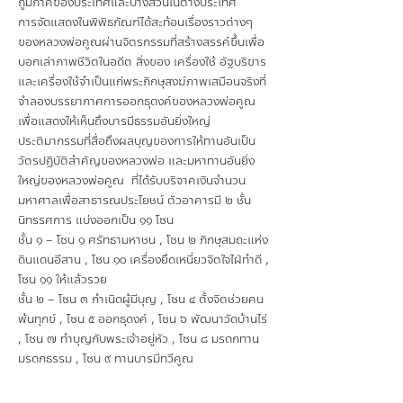
ภูมิภาคของประเทศและบางส่วนในต่างประเทศ
การจัดแสดงในพิพิธภัณฑ์ได้สะท้อนเรื่องราวต่างๆ
ของหลวงพ่อคูณผ่านจิตรกรรมที่สร้างสรรค์ขึ้นเพื่อ
บอกเล่าภาพชีวิตในอดีต สิ่งของ เครื่องใช้ อัฐบริขาร
และเครื่องใช้จำเป็นแก่พระภิกษุสงฆ์ภาพเสมือนจริงที่
จำลองบรรยากาศการออกธุดงค์ของหลวงพ่อคูณ
เพื่อแสดงให้เห็นถึงบารมีธรรมอันยิ่งใหญ่
ประติมากรรมที่สื่อถึงผลบุญของการให้ทานอันเป็น
วัตรปฏิบัติสำคัญของหลวงพ่อ และมหาทานอันยิ่ง
ใหญ่ของหลวงพ่อคูณ ที่ได้รับบริจาคเงินจำนวน
มหาศาลเพื่อสาธารณประโยชน์ ตัวอาคารมี ๒ ชั้น
นิทรรศการ แบ่งออกเป็น ๑๑ โซน
ชั้น ๑ – โซน ๑ ศรัทธามหาชน , โซน ๒ ภิกษุสมถะแห่ง
ดินแดนอีสาน , โซน ๑๐ เครื่องยึดเหนี่ยวจิตใจไฝ่ทำดี ,
โซน ๑๑ ให้แล้วรวย
ชั้น ๒ – โซน ๓ กำเนิดผู้มีบุญ , โซน ๔ ตั้งจิตช่วยคน
พ้นทุกข์ , โซน ๕ ออกธุดงค์ , โซน ๖ พัฒนาวัดบ้านไร่
, โซน ๗ ทำบุญกับพระเจ้าอยู่หัว , โซน ๘ มรดกทาน
มรดกธรรม , โซน ๙ ทานบารมีทวีคูณ