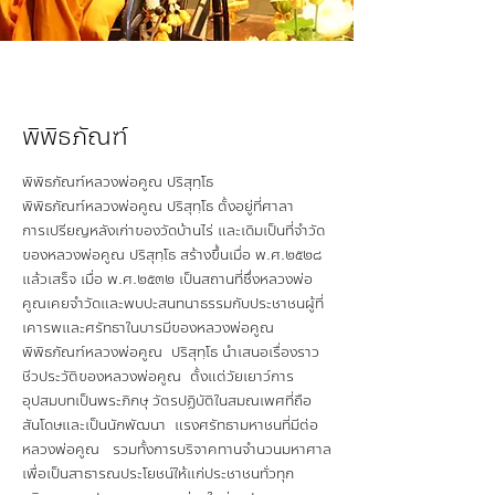
พิพิธภัณฑ์
พิพิธภัณฑ์หลวงพ่อคูณ ปริสุทฺโธ
พิพิธภัณฑ์หลวงพ่อคูณ ปริสุทฺโธ ตั้งอยู่ที่ศาลา
การเปรียญหลังเก่าของวัดบ้านไร่ และเดิมเป็นที่จำวัด
ของหลวงพ่อคูณ ปริสุทฺโธ สร้างขึ้นเมื่อ พ.ศ.๒๕๒๘
แล้วเสร็จ เมื่อ พ.ศ.๒๕๓๒ เป็นสถานที่ซึ่งหลวงพ่อ
คูณเคยจำวัดและพบปะสนทนาธรรมกับประชาชนผู้ที่
เคารพและศรัทธาในบารมีของหลวงพ่อคูณ
พิพิธภัณฑ์หลวงพ่อคูณ ปริสุทฺโธ นำเสนอเรื่องราว
ชีวประวัติของหลวงพ่อคูณ ตั้งแต่วัยเยาว์การ
อุปสมบทเป็นพระภิกษุ วัตรปฏิบัติในสมณเพศที่ถือ
สันโดษและเป็นนักพัฒนา แรงศรัทธามหาชนที่มีต่อ
หลวงพ่อคูณ รวมทั้งการบริจาคทานจำนวนมหาศาล
เพื่อเป็นสาธารณประโยชน์ให้แก่ประชาชนทั่วทุก