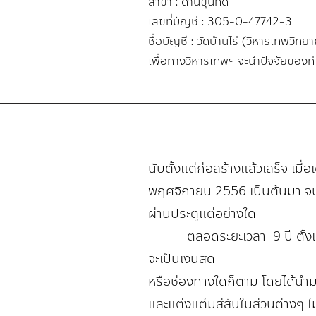
สาขา : ด่านขุนทด
เลขที่บัญชี : 305-0-47742-3
ชื่อบัญชี : วัดบ้านไร่ (วิหารเทพวิทย
เพื่อทางวิหารเทพฯ จะนำปัจจัยของท
นับตั้งแต่ก่อสร้างแล้วเสร็จ เมื
พฤศจิกายน 2556 เป็นต้นมา จนถึง
ผ่านประตูแต่อย่างใด
ตลอดระยะเวลา 9 ปี ตั้งแต่เป
จะเป็นเงินสด
หรือช่องทางใดก็ตาม โดยได้นำม
และแต่งแต้มสีสันในส่วนต่างๆ 