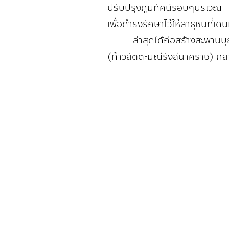
ปรับปรุงภูมิทัศน์รอบๆบริเวณ
เพื่อดำรงรักษาไว้ให้สาธุชนที่เดิ
ล่าสุดได้ก่อสร้างสะพานบุ
(ท้าวสัตตะมณีรังสีนาคราช) กลา
ติดต่อวิหารเทพวิทยาคม
ที่ตั้ง: 111/90 ตำบล กุดพิมาน
อำเภอด่านขุนทด นครราชสีมา 30210