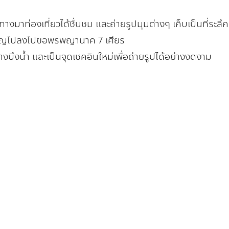
นทางมาท่องเที่ยวได้ชื่นชม และถ่ายรูปมุมต่างๆ เก็บเป็นที่ระลึก
ญไปลงไปขอพรพญานาค 7 เศียร
งบึงน้ำ และเป็นจุดเชคอินใหม่เพื่อถ่ายรูปได้อย่างงดงาม
ชื่อ
น