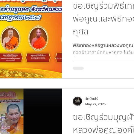
ขอเชิญร่วมพิธี
พ่อคูณและพิธีทอด
กุศล
พิธีเททองหล่อฐานหลวงพ่อคูณ ปร
ทอดผ้าป่าสามัคคีมหากุศล ในวั
ตั้งแต่เวลา ๑๐.๐๐ น....
วัดบ้านไร่
May 27, 2025
ขอเชิญร่วมบุญผ้า
หลวงพ่อคูณองค์ใ