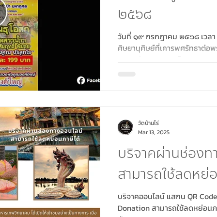
๒๕๖๘
วันที่ ๑๙ กรกฎาคม ๒๕๖๘ เวล
ศิษยานุศิษย์ที่เคารพศรัทธาต
หลวงพ่อคูณ ปริสุทโธ...
วัดบ้านไร่
Mar 13, 2025
บริจาคผ่านช่องท
สามารถใช้ลดหย่อ
บริจาคออนไลน์ แสกน QR Code
Donation สามารถใช้ลดหย่อนภา