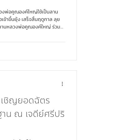
หลวงพ่อคูณองค์ใหญ่ใช้เป็นลาน
้าขึ้นยุ้ง เสร็จสิ้นฤดูกาล ลุย
สถานหลวงพ่อคูณองค์ใหญ่ ร่วม
าคารออมสิน บัญชีเลขที่
ใหญ่) สอบถามข้อมูล
๔๔๔๙, ๐๖๔-๓๙๔๔๔๔๙
ันเชิญยอดฉัตร
าน ณ เจดีย์ศรีปริ