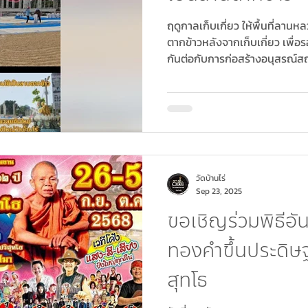
ฤดูกาลเก็บเกี่ยว ให้พื้นที่ลาน
ตากข้าวหลังจากเก็บเกี่ยว เพื่อรอเข
กันต่อกับการก่อสร้างอนุสรณ์
บุญใหญ่ถวายแด่หลวงพ่อคูณ ธน
๐๒๐-๓๐๔๔๑๕-๖๙๖ ชื่อบัญชี วัดบ้านไร่ (เพื่อโครงการ วัดบ้านไร่
สร้างหลวงพ่อคูณ ปริวุทโธองค์
ประชาสัมพันธ์โทร ๐๖๕-๑๙๔
วัดบ้านไร่
Sep 23, 2025
ขอเชิญร่วมพิธีอ
ทองคำขึ้นประดิษฐ
สุทโธ