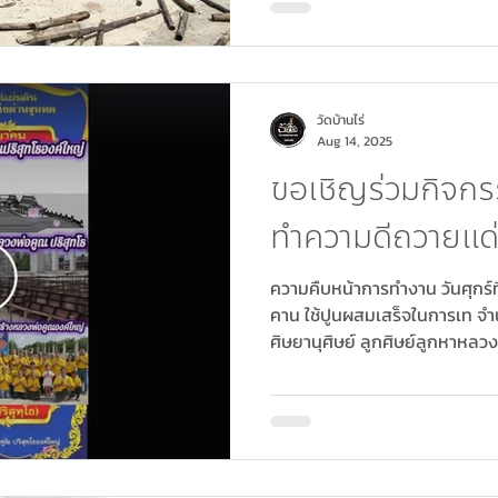
ขั้น เมื่อคณะช่างเตรียมความพร้
ทางวัดบ้านไร่โครงการสร้างหลว
ยังคณะศิษยานุศิษย์ คณะศรัทธ
กิจกรรมด
วัดบ้านไร่
Aug 14, 2025
ขอเชิญร่วมกิจกร
ทำความดีถวายแด
ความคืบหน้าการทำงาน วันศุกร์
คาน ใช้ปูนผสมเสร็จในการเท จ
ศิษยานุศิษย์ ลูกศิษย์ลูกหาหลวงพ