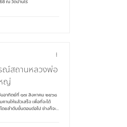
68 ณ วัดบ้านไร่
สรณ์สถานหลวงพ่อ
ใหญ่
วันอาทิตย์ที่ ๑๗ สิงหาคม ๒๕๖๘
บคานให้แล้วเสร็จ เพื่อที่จะได้
โดยลำดับขั้นตอนต่อไป ช่างก็จะ
้นที่ ๑ ทั้งสองด้าน คือด้านซ้าย
นกำหนดให้มีขั้นบันไดด้านละ ๙