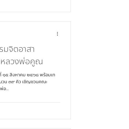
อมหน้างานเป็นที่เรียบร้อยแล้ว
งพ่อคูณองค์ใหญ่ก็จะได้แจ้งไป
า และคณะจิตอาสาทุกท่านร่วมทำ
รมจิตอาสา
่หลวงพ่อคูณ
ที่ ๑๕ สิงหาคม ๒๕๖๘ พร้อมเท
ำนวน ๓๙ คิว เชิญชวนคณะ
่อ...