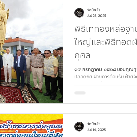
วัดบ้านไร่
Jul 25, 2025
พิธีเททองหล่อฐ
ใหญ่และพิธีทอดผ้
กุศล
๑๙ กรกฏาคม ๒๕๖๘ ขอบคุณทุกส่
ปลอดภัย ฝ่ายการต้อนรับ ฝ่ายจั
ครัว และฝ่ายอื่นๆ ทำให้การจัดง
เรียบร้อยราบรื่น ประสบผลสำเร็
วัดบ้านไร่
Jul 14, 2025