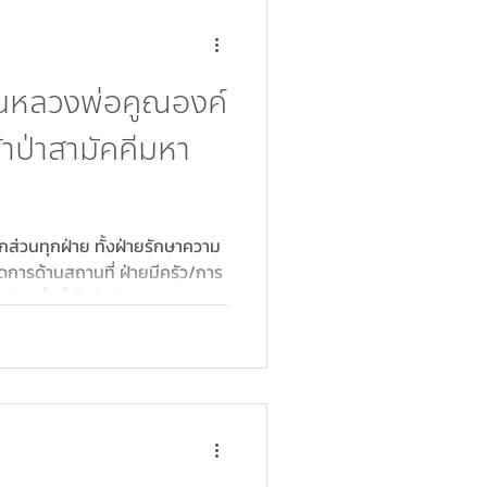
านหลวงพ่อคูณองค์
าป่าสามัคคีมหา
วนทุกฝ่าย ทั้งฝ่ายรักษาความ
ดการด้านสถานที่ ฝ่ายมีครัว/การ
านในครั้งนี้เป็นไปด้วยความ
จตามวัตถุประสงค์