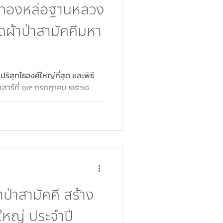
เททองหล่อฐานหลวง
ผ้าป่าสามัคคีมหา
ิสุทโธองค์ใหญ่ที่สุด และพิธี
นเสาร์ที่ ๑๙ กรกฎาคม ๒๕๖๘
ป่าสามัคคี สร้าง
หญ่ ประจำปี