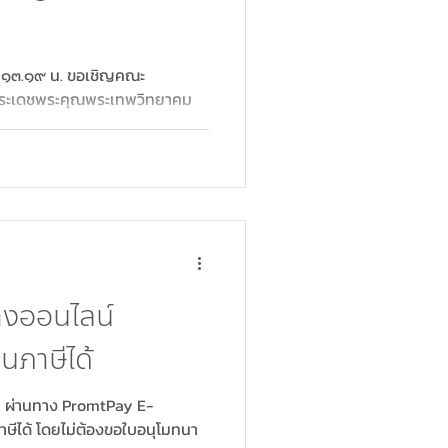
า ๑๓.๑๙ น. ขอเชิญคณะ
่อพระเดชพระคุณพระเทพวิทยาคม
างออนไลน์
นภาษีได้
 ผ่านทาง PromtPay E-
ษีได้ โดยไม่ต้องขอใบอนุโมทนา